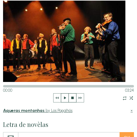
00:00
03:24
Aqueras montanhas
×
by Los Pagalhós
Letra de novèlas