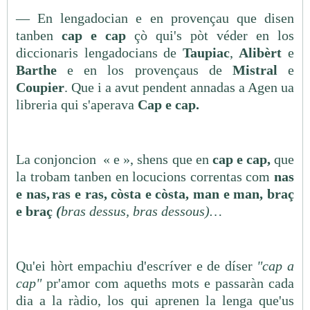
— En lengadocian e en provençau que disen
tanben
cap e cap
çò qui's pòt véder en los
diccionaris lengadocians de
Taupiac
,
Alibèrt
e
Barthe
e en los provençaus de
Mistral
e
Coupier
. Que i a avut pendent annadas a Agen ua
libreria qui s'aperava
Cap e cap.
La conjoncion « e », shens que en
cap e cap,
que
la trobam tanben en locucions correntas com
nas
e nas,
ras e ras, còsta e còsta, man e man, braç
e braç
(
bras dessus, bras dessous)…
Qu'ei hòrt empachiu d'escríver e de díser
"cap a
cap"
pr'amor com aqueths mots e passaràn cada
dia a la ràdio, los qui aprenen la lenga que'us