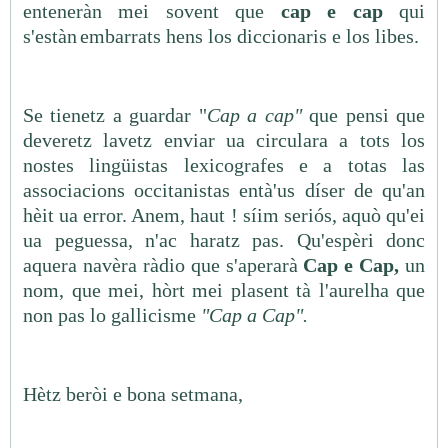
enteneràn mei sovent que
cap e cap
qui
s'estàn
embarrats hens los diccionaris e los libes.
Se tienetz a guardar "
Cap a cap"
que pensi que
deveretz lavetz enviar ua circulara a tots los
nostes lingüistas lexicografes e a totas las
associacions occitanistas entà'us díser de qu'an
hèit ua error. Anem, haut ! síim seriós, aquò qu'ei
ua peguessa, n'ac haratz pas. Qu'espèri donc
aquera navèra ràdio que s'aperarà
Cap e Cap,
un
nom, que mei, hòrt mei plasent tà l'aurelha que
non pas lo gallicisme
"Cap a Cap".
Hètz beròi e bona setmana,