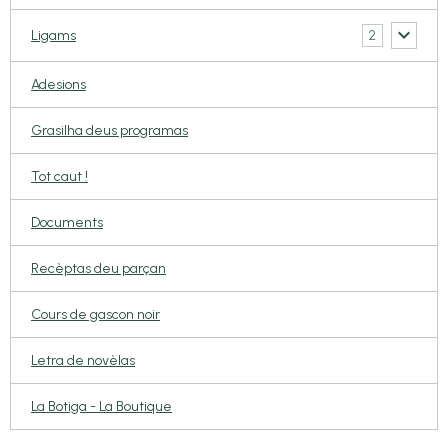
2
Ligams
Adesions
Grasilha deus programas
Tot caut !
Documents
Recèptas deu parçan
Cours de gascon noir
Letra de novèlas
La Botiga - La Boutique