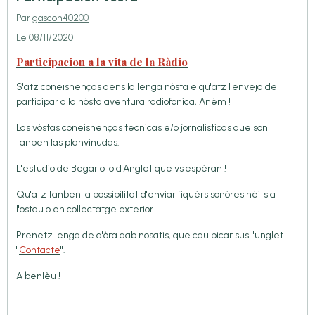
Par
gascon40200
Le 08/11/2020
Participacion a la vita de la Ràdio
S'atz coneishenças dens la lenga nòsta e qu'atz l'enveja de
participar a la nòsta aventura radiofonica, Anèm !
Las vòstas coneishenças tecnicas e/o jornalisticas que son
tanben las planvinudas.
L'estudio de Begar o lo d'Anglet que vs'espèran !
Qu'atz tanben la possibilitat d'enviar fiquèrs sonòres hèits a
l'ostau o en collectatge exterior.
Prenetz lenga de d'òra dab nosatis, que cau picar sus l'unglet
"
Contacte
".
A benlèu !