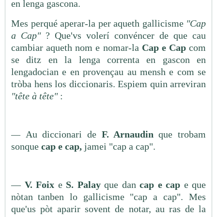
en lenga gascona.
Mes perqué aperar-la per aqueth gallicisme
"Cap
a Cap"
? Que'vs volerí convéncer de que cau
cambiar aqueth nom e nomar-la
Cap e Cap
com
se ditz en la lenga correnta en gascon en
lengadocian e en provençau au mensh e com se
tròba hens los diccionaris. Espiem quin arreviran
"tête à tête"
:
Au diccionari de
F.
Arnaudin
que trobam
—
sonque
cap e cap,
jamei "cap a cap".
—
V. Foix
e
S. Palay
que dan
cap e cap
e que
nòtan
tanben lo gallicisme "cap a cap". Mes
que'us pòt aparir sovent de notar, au ras de la