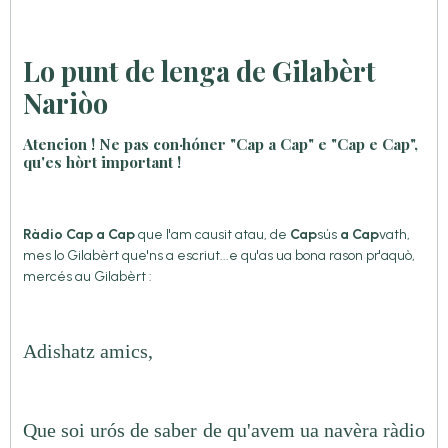
Lo punt de lenga de Gilabèrt
Nariòo
Atencion ! Ne pas con·hóner "Cap a Cap" e "Cap e Cap",
qu'es hòrt important !
Ràdio Cap a Cap
que l'am causit atau, de
Cap
sús
a
Cap
vath,
mes lo Gilabèrt que'ns a escriut...e qu'as ua bona rason pr'aquò,
mercés au Gilabèrt :
Adishatz amics,
Que soi urós de saber de qu'avem ua navèra ràdio