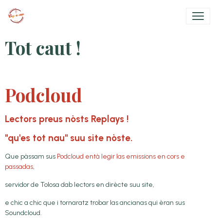
Tot caut !
Podcloud
Lectors preus nòsts Replays !
"qu'es tot nau" suu site nòste.
Que pàssam sus
Podcloud entà legir las emissions en cors e
passadas
,
servidor de Tolosa dab lectors en dirècte suu site,
e chic a chic que i tornaratz trobar las ancianas qui èran sus
Soundcloud.