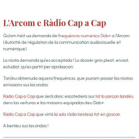
L'Arcom e Ràdio Cap a Cap
Qu'am hèit ua demanda de
frequéncia numerica Dab+
a l'Arcom
(Autorité de régulation de la communication audiovisuelle et
numérique).
La nòsta demanda qu'es acceptada ! Lo dossièr gròs pleat, enviat,
estudiat, qu'es partit per aprobacion.
Tanlèu obtienuda aquera frequéncia, que puiram passar las nòstas
emissions sus las ondas.
Ràdio Cap a Cap
que serà donc escotedera sus
tot lo parçan landés
,
dens las veituras e las maisons equipadas deu Dab+.
Ràdio Cap a Cap
que virrà
la sola ràdio landesa tot en gascon
.
A benlèu sus las ondas !
-----------------------------------------------------------------------