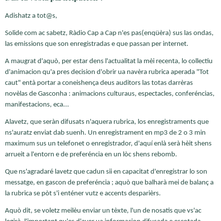
Adishatz a tot@s,
Solide com ac sabetz, Ràdio Cap a Cap n'es pas(enqüèra) sus las ondas,
las emissions que son enregistradas e que passan per internet.
A maugrat d'aquò, per estar dens l'actualitat la mèi recenta, lo collectiu
d'animacion qu'a pres decision d'obrir ua navèra rubrica aperada "Tot
caut" entà portar a coneishença deus auditors las totas darrèras
novèlas de Gasconha : animacions culturaus, espectacles, conferéncias,
manifestacions, eca...
Alavetz, que seràn difusats n'aquera rubrica, los enregistraments que
ns'auratz enviat dab suenh. Un enregistrament en mp3 de 2 o 3 min
maximum sus un telefonet o enregistrador, d'aquí enlà serà hèit shens
arrueit a l'entorn e de preferéncia en un lòc shens rebomb.
Que ns'agradaré lavetz que cadun sii en capacitat d'enregistrar lo son
messatge, en gascon de preferéncia ; aquò que balharà mei de balanç a
la rubrica se pòt s'i enténer vutz e accents desparièrs.
Aquò dit, se voletz meilèu enviar un tèxte, l'un de nosatis que vs'ac