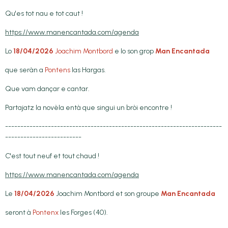
Qu'es tot nau e tot caut !
https://www.manencantada.com/agenda
Lo
18/04/2026
Joachim Montbord
e lo son grop
Man Encantada
que seràn a
Pontens
las Hargas.
Que vam dançar e cantar.
Partajatz la novèla entà que singui un bròi encontre !
-----------------------------------------------------------------------
-------------------------
C'est tout neuf et tout chaud !
https://www.manencantada.com/agenda
Le
18/04/2026
Joachim Montbord et son groupe
Man Encantada
seront à
Pontenx
les Forges (40).