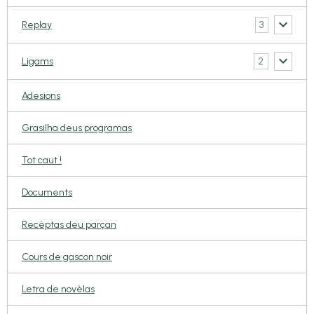
3
Replay
2
Ligams
Adesions
Grasilha deus programas
Tot caut !
Documents
Recèptas deu parçan
Cours de gascon noir
Letra de novèlas