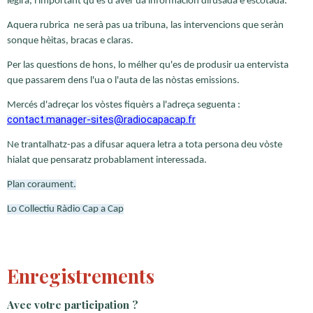
legirà, l'important qu'es d'aver ua informacion difusada e escotada.
Aquera rubrica ne serà pas ua tribuna, las intervencions que seràn
sonque hèitas, bracas e claras.
Per las questions de hons, lo mélher qu'es de produsir ua entervista
que passarem dens l'ua o l'auta de las nòstas emissions.
Mercés d'adreçar los vòstes fiquèrs a l'adreça seguenta :
contact.manager-sites@radiocapacap.fr
Ne trantalhatz-pas a difusar aquera letra a tota persona deu vòste
hialat que pensaratz probablament interessada.
Plan coraument.
Lo Collectiu Ràdio Cap a Cap
Enregistrements
Avec votre participation ?